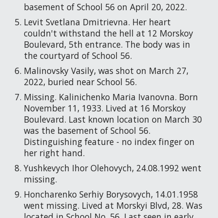
basement of School 56 on April 20, 2022.
Levit Svetlana Dmitrievna. Her heart
couldn't withstand the hell at 12 Morskoy
Boulevard, 5th entrance. The body was in
the courtyard of School 56.
Malinovsky Vasily, was shot on March 27,
2022, buried near School 56.
Missing. Kalinichenko Maria Ivanovna. Born
November 11, 1933. Lived at 16 Morskoy
Boulevard. Last known location on March 30
was the basement of School 56.
Distinguishing feature - no index finger on
her right hand.
Yushkevych Ihor Olehovych, 24.08.1992 went
missing.
Honcharenko Serhiy Borysovych, 14.01.1958
went missing. Lived at Morskyi Blvd, 28. Was
located in School No. 56. Last seen in early