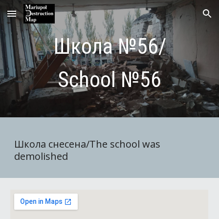
Skip to main content
Skip to navigation
Школа №56/
School №56
Школа снесена/The school was
demolished