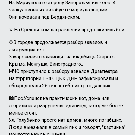
Из Мариуполя в сторону Запорожья выехало 4
эвакуационных автобуса с мариупольцами.
Они ночевали под Бердянском.
⚔️
На Ореховском направлении продолжились бои.
⛑️В городе продолжается разбор завалов и
эксгумация тел.
Захоронения производят на кладбище Старого
Крыма, Мангуша, Виноградного..
МЧС приступило к разбору завалов Драмтеатра
На территории ГБ4 СЦКК ДНР зафиксировали и
обнародовали 26 тел погибших гражданских.
🏙️Пос.Успеновка практически нет, дома или
сгорели или разрушены, единицы, которые более
менее стоят.
Ул. Голубенко просто нет домов, много погибших.
Люди выезжали в самый пик и говорят, "картинка"
меняется каждые 10мин.