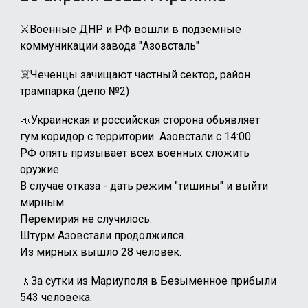
⚔️Военные ДНР и РФ вошли в подземные
коммуникации завода "Азовсталь"
☠️Чеченцы зачищают частный сектор, район
трампарка (депо №2)
📣Украинская и российская сторона обьявляет
гум.коридор с территории Азовстали с 14:00
РФ опять призывает всех военных сложить
оружие.
В случае отказа - дать режим "тишины" и выйти
мирным.
Перемирия не случилось.
Штурм Азовстали продолжился.
Из мирных вышло 28 человек.
🚶За сутки из Мариуполя в Безыменное прибыли
543 человека.