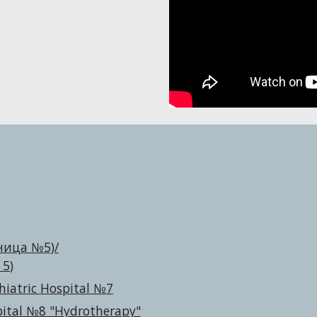
ница №5)/
 5
)
iatric Hospital №7
ital №8 "Hydrotherapy"