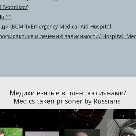
 (
Vodnikov
)
No.11
и (БСМП)/Emergency Medical Aid Hospital
илактике и лечению зависимости/ Hospital. Medica
Медики взятые в плен россиянами/
Medics taken prisoner by Russians