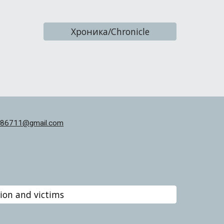
Хроника/Chronicle
86711@gmail.com
on and victims