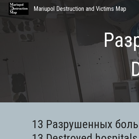
Mariupol Destruction and Victims Map
Sk
Раз
13
Разрушенны
х
боль
13 Destroyed
hospita
ls