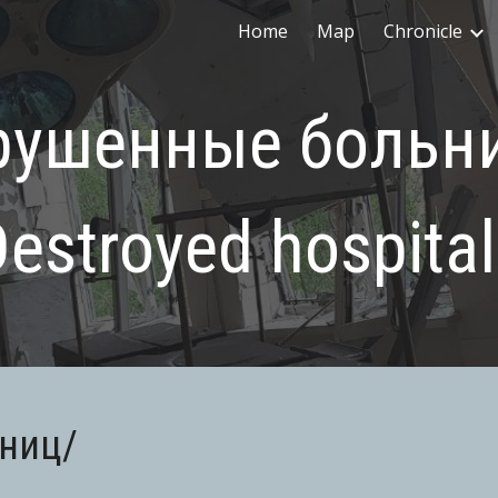
Home
Map
Chronicle
ip to main content
Skip to navigat
рушенные больн
Destroyed
hospita
ниц
/