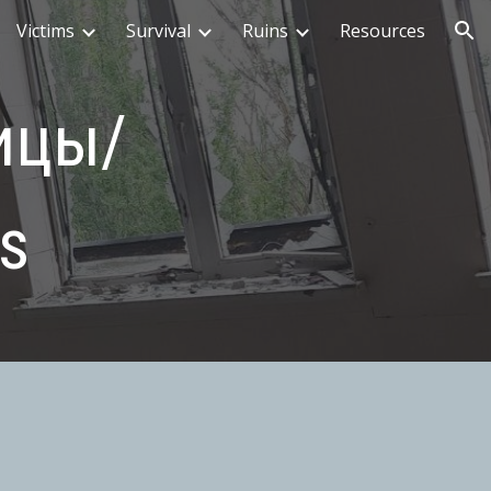
Victims
Survival
Ruins
Resources
ion
ицы/
ls