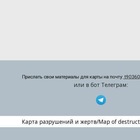
Прислать свои материалы для карты на почту:
t90360
или в бот Телеграм:
Карта разрушений и жертв/Map of destructi