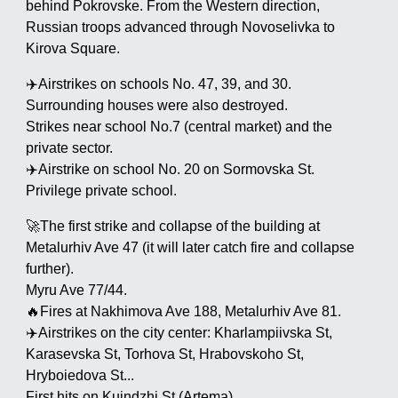
behind Pokrovske. From the Western direction,
Russian troops advanced through Novoselivka to
Kirova Square.
✈️Airstrikes on schools No. 47, 39, and 30.
Surrounding houses were also destroyed.
Strikes near school No.7 (central market) and the
private sector.
✈️Airstrike on school No. 20 on Sormovska St.
Privilege private school.
🚀The first strike and collapse of the building at
Metalurhiv Ave 47 (it will later catch fire and collapse
further).
Myru Ave 77/44.
🔥Fires at Nakhimova Ave 188, Metalurhiv Ave 81.
✈️Airstrikes on the city center: Kharlampiivska St,
Karasevska St, Torhova St, Hrabovskoho St,
Hryboiedova St...
First hits on Kuindzhi St (Artema).