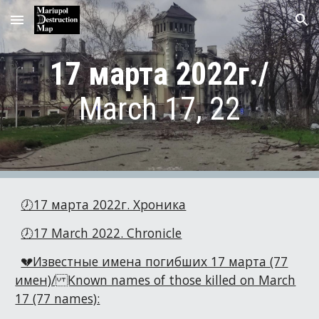
Skip to main content
Skip to navigation
17
марта 2022г./
March
17
, 22
🕖17 марта 2022г. Хроника
🕖17 March 2022. Chronicle
💔Известные имена погибших 17 марта (77
имен)/ Known names of those killed on March
17 (77 names):