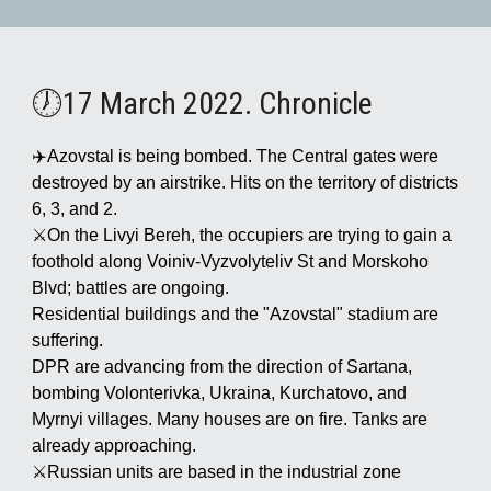
🕖17 March 2022. Chronicle
✈️Azovstal is being bombed. The Central gates were
destroyed by an airstrike. Hits on the territory of districts
6, 3, and 2.
⚔️On the Livyi Bereh, the occupiers are trying to gain a
foothold along Voiniv-Vyzvolyteliv St and Morskoho
Blvd; battles are ongoing.
Residential buildings and the "Azovstal" stadium are
suffering.
DPR are advancing from the direction of Sartana,
bombing Volonterivka, Ukraina, Kurchatovo, and
Myrnyi villages. Many houses are on fire. Tanks are
already approaching.
⚔️Russian units are based in the industrial zone