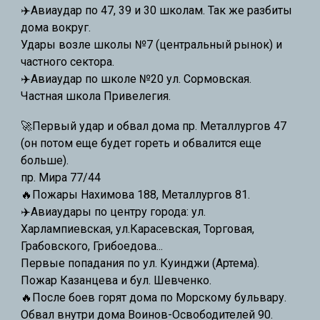
✈️Авиаудар по 47, 39 и 30 школам. Так же разбиты
дома вокруг.
Удары возле школы №7 (центральный рынок) и
частного сектора.
✈️Авиаудар по школе №20 ул. Сормовская.
Ч
астная школа Привелегия
.
🚀Первый удар и обвал дома пр. Металлургов 47
(он потом еще будет гореть и обвалится еще
больше).
пр. Мира 77/44
🔥Пожары Нахимова 188, Металлургов 81.
✈️
Авиаудары по центру города: ул.
Харлампиевская, ул.Карасевская, Торговая,
Грабовского, Грибоедова...
Первые попадания по ул. Куинджи (Артема).
Пожар Казанцева и бул. Шевченко.
🔥
После боев горят дома по Морскому бульвару.
Обвал внутри дома Воинов-Освободителей 90.