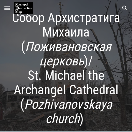
Skip to main content
Skip to navigation
Собор Архистратига
Михаила
(
Поживановская
церковь
)/
St. Michael the
Archangel Cathedral
(
Pozhivanovskaya
church
)