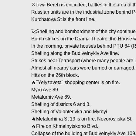
⚔️Livyi Bereh is encircled; battles in the area of 
Russian units are in the industrial zone behind 
Kurchatova St is the front line.
🚀Shelling and bombardment of the city continue 
Bomb strikes on the Drama Theatre, the House wi
In the morning, private houses behind PTU 64 (
Shelling along the Budivelnykiv Ave line.
Strikes near Terrasport (where many people are in
Almost all nearby cars were burned or damaged.
Hits on the 26th block.
🔥"Yelyzaveta" shopping center is on fire.
Myru Ave 89.
Metalurhiv Ave 69.
Shelling of districts 6 and 3.
Shelling of Volonterivka and Myrnyi.
🔥Metalurhiina St 19 is on fire. Novorosiiska St.
🔥Fire on Khmelnytskoho Blvd.
Collapse of the building at Budivelnykiv Ave 109