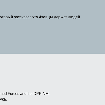
который рассказал что Азовцы держат
людей
 Armed Forces and the DPR NM.
vka.