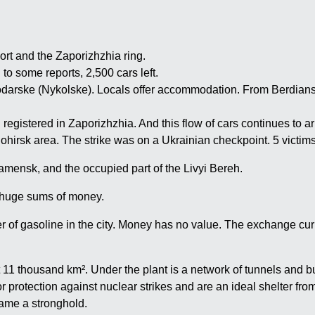
ort and the Zaporizhzhia ring.
 to some reports, 2,500 cars left.
darske (Nykolske). Locals offer accommodation. From Berdiansk
egistered in Zaporizhzhia. And this flow of cars continues to ar
ohirsk area. The strike was on a Ukrainian checkpoint. 5 victims 
mensk, and the occupied part of the Livyi Bereh.
r huge sums of money.
er of gasoline in the city. Money has no value. The exchange curr
 11 thousand km². Under the plant is a network of tunnels and b
 protection against nuclear strikes and are an ideal shelter f
came a stronghold.