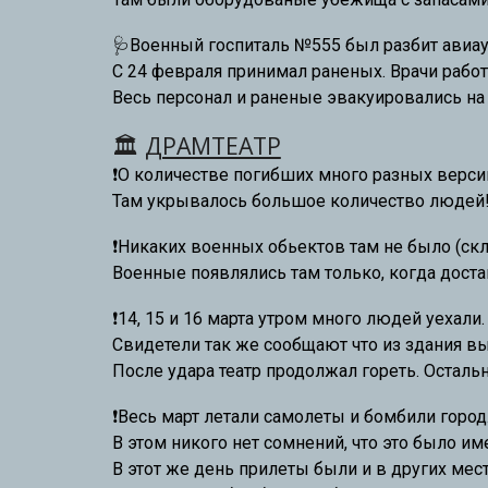
🩺Военный госпиталь №555 б
ыл разбит авиа
С 24 февраля принимал раненых. Врачи рабо
Весь персонал и раненые эвакуировались на
🏛️
ДРАМТЕАТР
❗О количестве погибших много разных версий
Там укрывалось большое количество людей
❗
Никаких военных обьектов там не было (скла
Военные появлялись там только, когда дост
❗
14, 15 и 16 марта утром много людей уехали
Свидетели так же сообщают что из здания в
После удара театр продолжал гореть. Осталь
❗
Весь март летали самолеты и бомбили город
В этом никого нет сомнений, что это было им
В этот же день прилеты были и в других мест