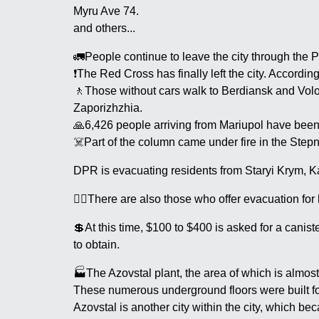
Myru Ave 74.
and others...
🚛People continue to leave the city through the P
❗The Red Cross has finally left the city. According
🚶Those without cars walk to Berdiansk and Volo
Zaporizhzhia.
🙏6,426 people arriving from Mariupol have been r
☠️Part of the column came under fire in the Stepn
DPR is evacuating residents from Staryi Krym, Ka
🏴‍☠️There are also those who offer evacuation fo
💲At this time, $100 to $400 is asked for a canist
to obtain.
🏭The Azovstal plant, the area of which is almost
These numerous underground floors were built for
Azovstal is another city within the city, which be