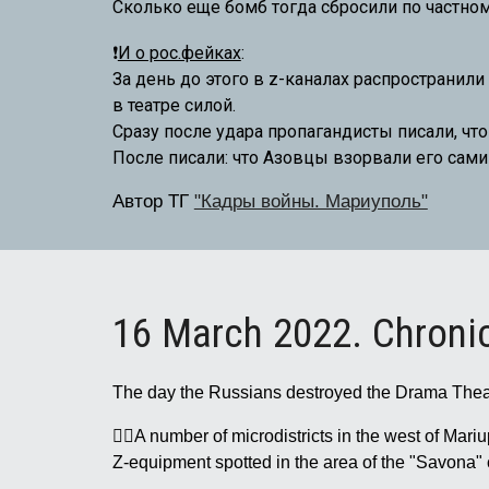
Сколько
еще
бомб тогда сбросили по частном
❗
И о рос.фейках
:
За день до этого в z-каналах распространил
в театре
силой
.
Сразу после удара пропагандисты писали, чт
После писали: что Азовцы взорвали его сами
Автор ТГ
"Кадры войны. Мариуполь"
16 March 2022. Chroni
The day the Russians destroyed the Drama Thea
🏴‍☠️A number of microdistricts in the west of 
Z-equipment spotted in the area of the "Savona