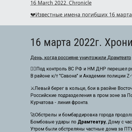
16 March 2022. Chronicle
💔Известные имена погибших 16 марта (
16 марта 2022г. Хрон
День, когда россияне уничтожили Драмтеатр
🏴‍☠️
Под контроль ВС РФ и НМ ДНР перешел ря
В районе к/т "Савона" и Академии полиции Z
⚔️Левый берег в кольце, бои в раойне Восто
Российские подразделения в пром зоне за П
Курчатова - линия фронта.
🚀Обстрелы и бомбардировка города продол
Бомбовые удары по
Драмтеатру
, Дому с ча
Утром были обстреляны частные дома за ПТУ