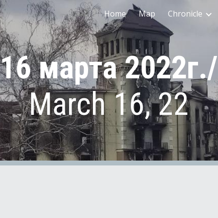
Home
Map
Chronicle
ip to main content
Skip to navigat
16
марта 2022г./
March
16
, 22