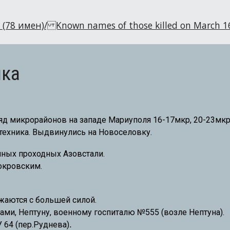
78 имен)/ Known names of those killed on March 16
ика
д микрорайонов на западе Мариуполя 16-17мкр, 20-23мкр
-техника. Выдвинулись на Новоселовку.
чных проходных Азовстали.
окровским.
жаются с большей силой.
сами, Нептуну, военному госпиталю №555 (возле Нептуна).
.
 64 (пер.Руднева)