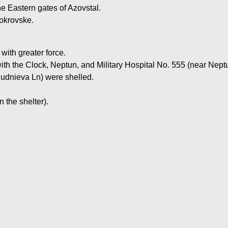
the Eastern gates of Azovstal.
Pokrovske.
with greater force.
th the Clock, Neptun, and Military Hospital No. 555 (near Nept
Rudnieva Ln) were shelled.
 the shelter).
.