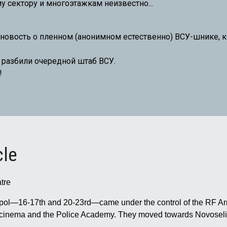
у сектору и многоэтажкам неизвестно...
и новость о пленном (анонимном естественно) ВСУ-шнике, 
о разбили очередной штаб ВСУ.
!
cle
tre
Mariupol—16-17th and 20-23rd—came under the control of the RF
" cinema and the Police Academy. They moved towards Novoseli