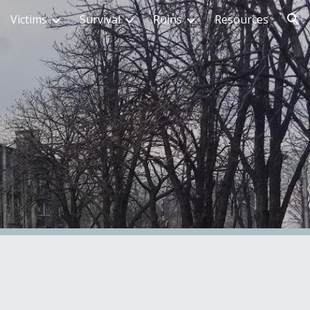
Victims
Survival
Ruins
Resources
ion