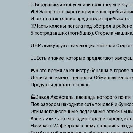
С Бердянска автобусы или волонтеры везут 
🙏В Запорожье зарегистрировано прибывших 
И этот поток машин продолжает прибывать.
☠️Часть колоны попала под обстрел в районе
5 пострадавших (погибших). Сгорела машина.
ДНР эвакуируют желающих жителей Старого 
🏴‍☠️Есть и такие, которые предлагают эваку
💲В это время за канистру бензина в городе п
Деньги не имеют ценности. Обменная валюта 
Продукты достать сложно.
🏭Завод
Азовсталь
, площадь которого почти 
Под заводом находится сеть тонелей и бунке
Эти многочисленные подземные этажи были 
Азовсталь - это еще один город в городе, ко
Начиная с 24 февраля к нему стекались люди 
Там были оборудованые убежища с запасами