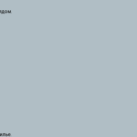
ядом.
илье.