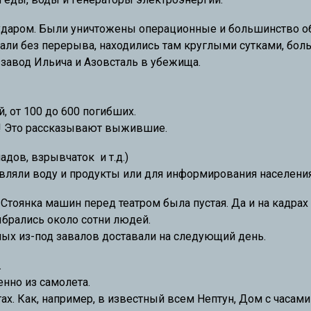
ударом. Были уничтожены операционные и большинство о
тали без перерыва, находились там круглыми сутками, бол
 завод Ильича и Азовсталь в убежища.
, от 100 до 600 погибших.
! Это рассказывают выжившие.
дов, взрывчаток и т.д.)
авляли воду и продукты или для информирования населения
. Стоянка машин перед театром была пустая. Да и на кадра
ыбрались около сотни людей.
ных из-под завалов доставали на следующий день.
.
енно из самолета.
ах. Как, например, в известный всем Нептун, Дом с часами 