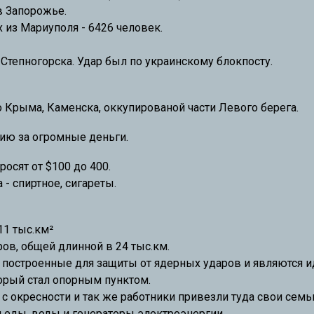
в Запорожье.
из Мариуполя - 6426 человек.
 Степногорска. Удар был по украинскому блокпосту.
Крыма, Каменска, оккупированой части Левого берега.
ацию за огромные деньги.
росят от $100 до 400.
- спиртное, сигареты.
11 тыс.км²
ров, общей длинной в 24 тыс.км.
построенные для защиты от ядерных ударов и являются 
торый стал опорным пунктом.
с окресности и так же работники привезли туда свои семь
 еды, воды и генераторы электроэнергии.