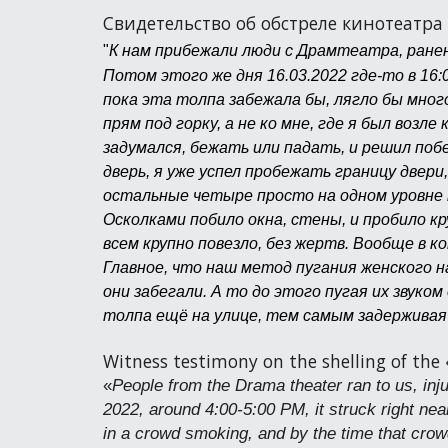
Свидетельство об обстреле кинотеатра
"
К нам прибежали люди с Драмтеатра, ранен
Потом этого же дня 16.03.2022 где-то в 16:
пока эта толпа забежала бы, лягло бы мног
прям под горку, а не ко мне, где я был возл
задумался, бежать или падать, и решил поб
дверь, я уже успел пробежать границу двери
остальные четыре просто на одном уровне п
Осколками побило окна, стены, и пробило кр
всем крупно повезло, без жертв. Вообще в к
Главное, что наш метод пугания женского на
они забегали. А то до этого пугая их звуко
толпа ещё на улице, тем самым задерживая
Witness testimony on the shelling of th
«
People from the Drama theater ran to us, in
2022, around 4:00-5:00 PM, it struck right ne
in a crowd smoking, and by the time that crowd