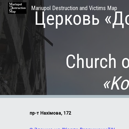
Mariupol Destruction and Victims Map
Церковь «Д
Sk
Church 
«Ko
пр-т
Нахімова, 172