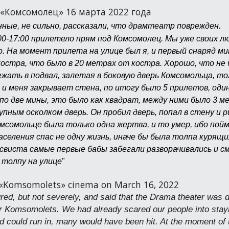
 «Комсомолец» 16 марта 2022 года
ные, не сильно, рассказали, что драмтеатр поврежден.
00-17:00 прилетело прям под Комсомолец. Мы уже своих л
о. На момент прилета на улице был я, и первый снаряд 
е костра, что было в 20 метрах от костра. Хорошо, что н
ежать в подвал, залетая в боковую дверь Комсомольца, т
, и меня закрывает стена, по итогу было 5 прилетов, один
о две мины, это было как квадрат, между ними было 3 ме
упным осколком дверь. Он пробил дверь, попал в стену и
омсомольце была только одна жертва, и то умер, ибо пойм
селения спас не одну жизнь, иначе бы была толпа курящих
м свиста самые первые бабы забегали разворачивались и с
 толпу на улице
"
e «Komsomolets» cinema on March 16, 2022
jured, but not severely, and said that the Drama theater wa
ar Komsomolets. We had already scared our people into stayi
 could run in, many would have been hit. At the moment of th