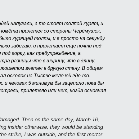
юдей напугали, а то стоят толпой курят, и
миномёта прилетел со стороны Черёмушек,
е было курящей толпы, и я просто на секунду
олько забегаю, и прилетает еще почти под
 под горку, как предупреждение, а
тра разницы что в ширину, что в длину.
 рикошетом влетел в другую стену. В общем
ал осколок на Тысяче мелочей где-то.
, и человек 5 минимум бы зацепило пока бы
мотрели, прилетело или нет, когда основная
s damaged. Then on the same day, March 16,
ng inside; otherwise, they would be standing
e strike, I was outside, and the first mortar