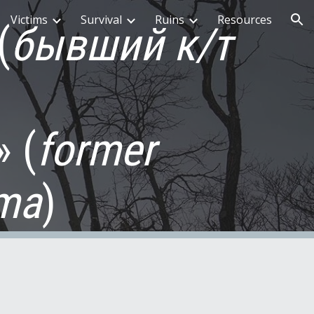
Victims
Survival
Ruins
Resources
(
бывший к/т
ion
 (
former
ma
)