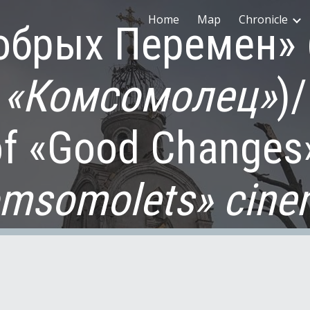
Home
Map
Chronicle
обрых Перемен» 
ip to main content
Skip to navigat
«Комсомолец»
)/
of «Good Changes»
msomolets» cine