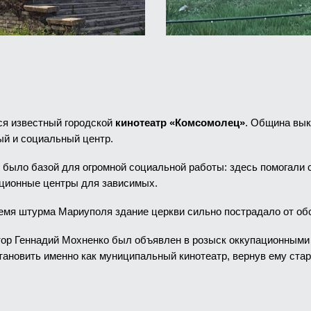
ся известный городской
кинотеатр «Комсомолец»
. Община вык
ый и социальный центр.
было базой для огромной социальной работы: здесь помогали 
ационные центры для зависимых.
ремя штурма Мариуполя здание церкви сильно пострадало от об
тор Геннадий Мохненко был объявлен в розыск оккупационными 
тановить именно как муниципальный кинотеатр, вернув ему ста