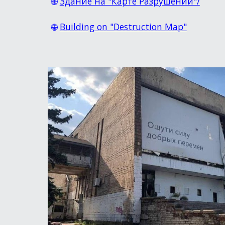
🌐
Здание на "Карте Разрушений"/
🌐
Building on "Destruction Map"