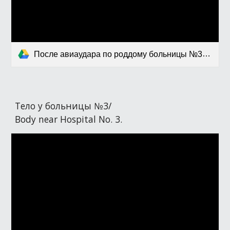
После авиаудара по роддому больницы №3, 9 марта 22г..mp4
Тело у больницы №3/
Body near Hospital No. 3.