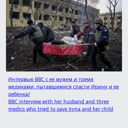
Интервью BBC с её мужем и тремя
медиками, пытавшимися спасти Ирину и ее
ребенка/
BBC interview with her husband and three
medics who tried to save Iryna and her child